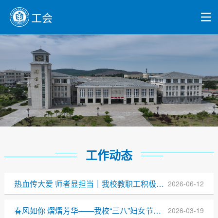
工会
工作动态
热血传大爱 师者显担当｜我校教职工积极参与无偿献血公益活动
2026-06-12
春风如你 熠熠芳华——我校“三八”妇女节女职工趣味活动圆满落幕
2026-03-19